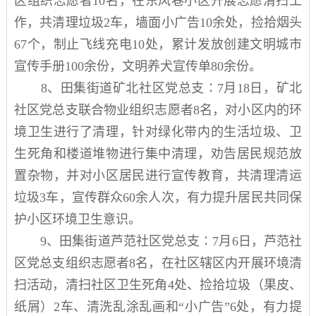
区组织志愿者
10
名，在东风巷小区开展志愿清扫
工
作，
共清理垃圾
2
车，墙面小广告
10
余处，捡拾烟头
67
个，制止飞线充电
10
处，
累计
发放创建文明城市
宣传手册
100
余份，文明养犬宣传单
80
余份。
8
、
田集街道
矿北
社区
党
总支
∶7
月
18
日，矿北
社区
党总支
联合物业组织志愿者
8
名，对小区内的环
境卫生进行了清理，针对绿化带内的生活垃圾、卫
生死角和楼道堆物进行集中清理，劝告居民规范放
置杂物，并对小区居民进行宣传教育，共清理清运
垃圾
3
车，宣传群众
60
余人次
，有力提升居民
共同保
护小区环境
卫生意识。
9
、
田集街道
芦范
社区党总支
∶
7
月
6
日，芦范社
区党总支组织志愿者
8
名，在社区辖区内开展环境清
扫活动，清扫社区卫生死角
4
处、捡拾垃圾（果皮、
纸屑）
2
车、清洗乱涂乱画和“小广告”
6
处，有力提