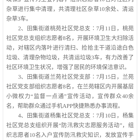
杂草进行集中清理
，
共清理社区杂草
10
余处
、
清运
杂草
3
车。
2
、田集街道
桃苑
社区
党
总支∶7
月
11
日，桃苑
社区
党总支
组织志愿者
8
名，开展环境卫生大扫除活
动，对辖区内落叶
进行
清扫
、
捡拾主干道沿途白色
垃圾
、清理
杂物
垃圾，
共清运垃圾
3
车
，有力
改善了
社区环境卫生状况，增强了居民的环境保洁意识。
3
、田集街道
兰苑
社区党
支部∶7
月
15
日，兰苑
社区
党支部
组织志愿者
8
名，在兰苑辖区内开展基层
小微权力
“
监督一点通
”
宣传活动，宣传群众
40
余
名
，帮助群众通过手机
APP
快捷熟悉办事流程
。
4
、田集街道
杨集
社区党总支
∶
7
月
10
日，杨集
社区
党总支组织
开展
“
防汛救灾志愿服务活动
”
，组
织志愿者
10
名入户宣传防汛救灾知识，发放宣传手