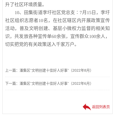
升了社区环境质量。
10
、
田集街道
李圩
社区党总支
∶
7
月
15
日，
李圩
社区组织志愿者
10
名
，在社区辖区内开展政策宣传
活动，普及文明创建、基层小微权力监督的相关知
识，共发放各种宣传单
60
余张，
宣传群众
100
余人，
切实把党的有关政策送入千家万户。
上一篇：潘集区“文明创建十佳好人好事”（2022年8月）
下一篇：潘集区“文明创建十佳好人好事”（2022年6月）
返回列表页