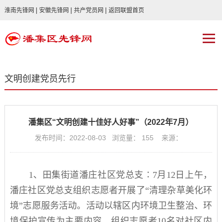
|
|
|
淮南先锋网
安徽先锋网
共产党员网
返回联盟首页
文明创建党员先行
潘集区“文明创建十佳好人好事”（2022年7月）
发布时间：2022-08-03 浏览量：
155
来源：
1
、田集街道
潘庄社区党总支∶7
月
12
日上午，
潘庄社区
党总支组织
志愿者开展了
“
清理杂草美化环
境
”
志愿服务活动。活动以辖区内环境卫生整治、环
境保护宣传为主要内容，组织志愿者
10
名
对社区
内