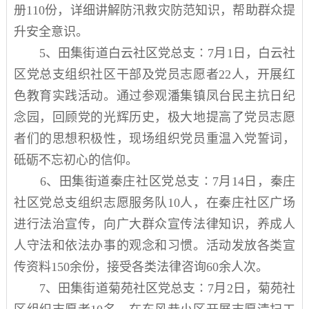
册
110
份，详细讲解防汛救灾
防范知识，帮助群众提
升安全意识
。
5
、
田集街道白云社区
党
总支
∶7
月
1
日，白云社
区
党总支
组织社区干部及党员志愿者
22
人，开展红
色教育实践活动。通过参观
潘集镇凤台民主抗日纪
念园
，回顾党的
光辉
历史，
极大地提高了
党员志愿
者们的思想积极性，现场组织党员重温入党誓词，
砥砺不忘初心的信仰。
6
、
田集街道
秦庄
社区
党
总支
∶7
月
14
日，秦庄
社区
党总支组织
志愿服务队
10
人，在秦庄社区广场
进行法治宣传，
向
广大群众
宣传
法律知识，养成人
人守法和依法办事的观念和习惯。活动发放各类宣
传资料
150
余份，接受各类法律咨询
60
余人次。
7
、
田集街道
菊苑
社区
党
总支
∶
7
月
2
日
，
菊苑社